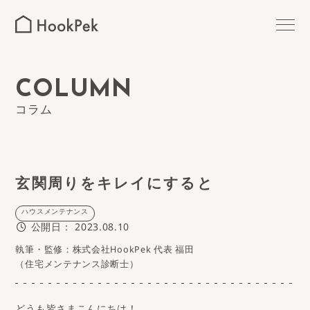
MAINTENANCE
ハウスメンテナンス
OUTER WALLS
COLUMN
外壁塗装
コラム
ROOF PAINTING
屋根塗装
MIZUHO
瑞穂区の外壁塗装
玄関周りをキレイにすると
SHOWA
ハウスメンテナンス
昭和区の外壁塗装
公開日：
2023.08.10
執筆・監修：株式会社HookPek 代表 福田
MIDORI
緑区の外壁塗装
（住宅メンテナンス診断士）
MINAMI
南区の外壁塗装