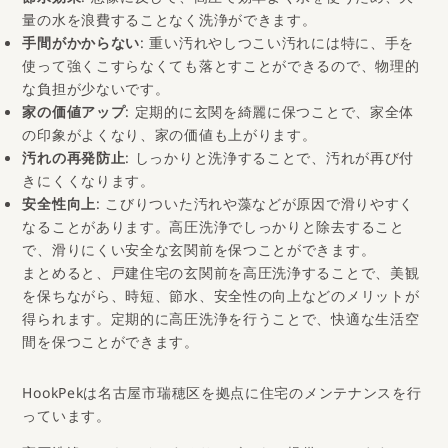
節水効果
: 想像に反して、高圧で効率よく水を使うため、大
量の水を浪費することなく洗浄ができます。
手間がかからない
: 重い汚れやしつこい汚れには特に、手を
使って強くこすらなくても落とすことができるので、物理的
な負担が少ないです。
家の価値アップ
: 定期的に玄関を綺麗に保つことで、家全体
の印象がよくなり、家の価値も上がります。
汚れの再発防止
: しっかりと洗浄することで、汚れが再び付
きにくくなります。
安全性向上
: こびりついた汚れや藻などが原因で滑りやすく
なることがあります。高圧洗浄でしっかりと除去すること
で、滑りにくい安全な玄関前を保つことができます。
まとめると、戸建住宅の玄関前を高圧洗浄することで、美観
を保ちながら、時短、節水、安全性の向上などのメリットが
得られます。定期的に高圧洗浄を行うことで、快適な生活空
間を保つことができます。
HookPekは名古屋市瑞穂区を拠点に住宅のメンテナンスを行
っています。