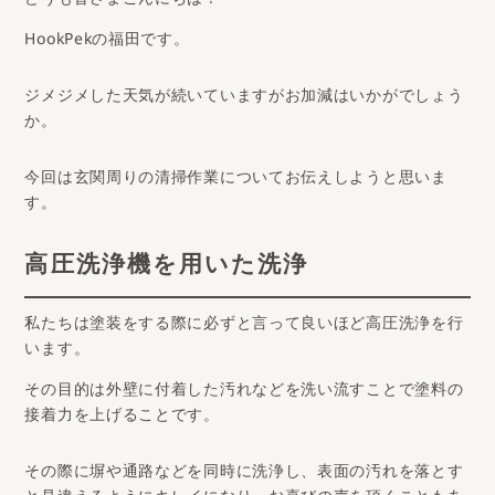
どうも皆さまこんにちは！
HookPekの福田です。
ABOUT
HookPekとは
ジメジメした天気が続いていますがお加減はいかがでしょう
か。
今回は玄関周りの清掃作業についてお伝えしようと思いま
WORKS
施工事例
す。
高圧洗浄機を用いた洗浄
NEWS
お知らせ
私たちは塗装をする際に必ずと言って良いほど高圧洗浄を行
COLUMN
コラム
います。
その目的は外壁に付着した汚れなどを洗い流すことで塗料の
COMPANY
会社概要
接着力を上げることです。
その際に塀や通路などを同時に洗浄し、表面の汚れを落とす