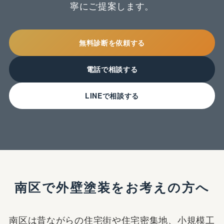
寧にご提案します。
ABOUT
HookPekとは
無料診断を依頼する
電話で相談する
WORKS
施工事例
LINEで相談する
NEWS
お知らせ
COLUMN
コラム
COMPANY
南区で外壁塗装をお考えの方へ
会社概要
南区は昔ながらの住宅街や住宅密集地、小規模工