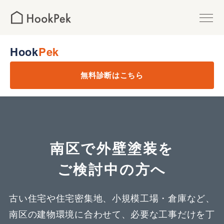
MAINTENANCE
ハウスメンテナンス
Hook
Pek
OUTER WALLS
外壁塗装
無料診断はこちら
ROOF PAINTING
屋根塗装
MIZUHO
瑞穂区の外壁塗装
南区で外壁塗装を
SHOWA
昭和区の外壁塗装
ご検討中の方へ
MIDORI
緑区の外壁塗装
古い住宅や住宅密集地、小規模工場・倉庫など、
南区の建物環境に合わせて、必要な工事だけを丁
MINAMI
南区の外壁塗装