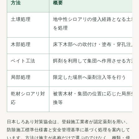
方法
概要
土壌処理
地中性シロアリの侵入経路となる土壌
を処理
木部処理
床下木部への吹付け・塗布・穿孔注入
ベイト工法
餌剤を利用して集団へ作用させる方法
局部処理
限定した場所へ薬剤注入等を行う
乾材シロアリ対
被害木材・集団の位置に応じた局所処
応
換等
日本しろあり対策協会は、登録施工業者が認定薬剤を用い、
防除施工標準仕様書と安全管理基準に基づく処理を案内して
います。方法は施主が名称だけで選ぶのではなく、種類・侵