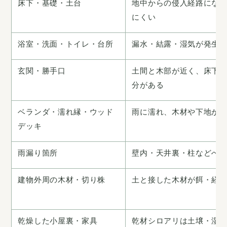
床下・基礎・土台
地中からの侵入経路にな
にくい
浴室・洗面・トイレ・台所
漏水・結露・湿気が発生
玄関・勝手口
土間と木部が近く、床下
分がある
ベランダ・濡れ縁・ウッド
雨に濡れ、木材や下地が
デッキ
雨漏り箇所
壁内・天井裏・柱などへ
建物外周の木材・切り株
土と接した木材が餌・経
乾燥した小屋裏・家具
乾材シロアリは土壌・湿