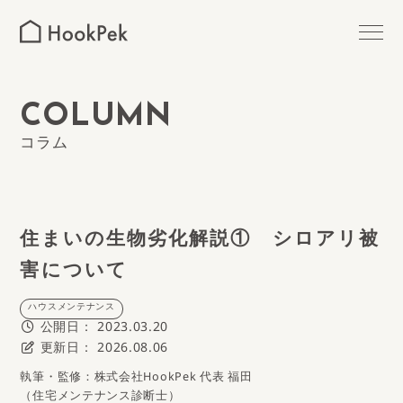
MAINTENANCE
ハウスメンテナンス
OUTER WALLS
COLUMN
外壁塗装
コラム
ROOF PAINTING
屋根塗装
MIZUHO
瑞穂区の外壁塗装
住まいの生物劣化解説① シロアリ被
害について
SHOWA
昭和区の外壁塗装
ハウスメンテナンス
公開日：
2023.03.20
MIDORI
緑区の外壁塗装
更新日：
2026.08.06
執筆・監修：株式会社HookPek 代表 福田
MINAMI
南区の外壁塗装
（住宅メンテナンス診断士）