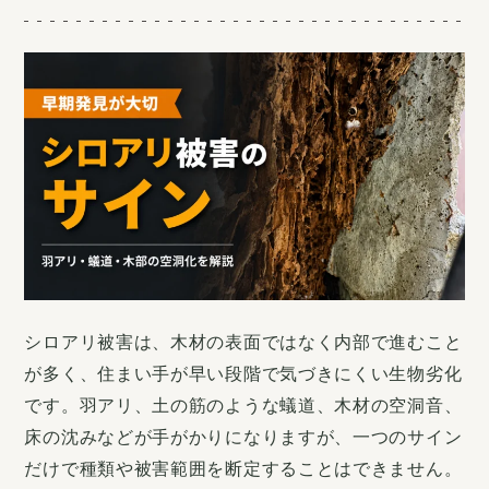
ABOUT
HookPekとは
WORKS
施工事例
NEWS
お知らせ
COLUMN
コラム
シロアリ被害は、木材の表面ではなく内部で進むこと
が多く、住まい手が早い段階で気づきにくい生物劣化
COMPANY
です。羽アリ、土の筋のような蟻道、木材の空洞音、
会社概要
床の沈みなどが手がかりになりますが、一つのサイン
だけで種類や被害範囲を断定することはできません。