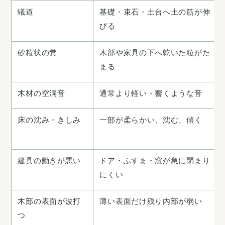
蟻道
基礎・束石・土台へ土の筋が伸
びる
砂粒状の糞
木部や家具の下へ乾いた粒がた
まる
木材の空洞音
通常より軽い・響くような音
床の沈み・きしみ
一部が柔らかい、沈む、傾く
建具の動きが悪い
ドア・ふすま・窓が急に閉まり
にくい
木部の表面が波打
薄い表面だけ残り内部が弱い
つ