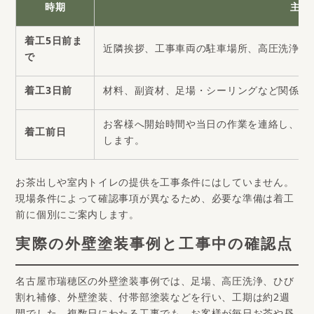
時期
主な
着工5日前ま
近隣挨拶、工事車両の駐車場所、高圧洗浄に
で
着工3日前
材料、副資材、足場・シーリングなど関係業
お客様へ開始時間や当日の作業を連絡し、車
着工前日
します。
お茶出しや室内トイレの提供を工事条件にはしていません。
現場条件によって確認事項が異なるため、必要な準備は着工
前に個別にご案内します。
実際の外壁塗装事例と工事中の確認点
名古屋市瑞穂区の外壁塗装事例では、足場、高圧洗浄、ひび
割れ補修、外壁塗装、付帯部塗装などを行い、工期は約2週