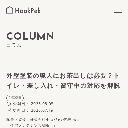
MAINTENANCE
ハウスメンテナンス
OUTER WALLS
COLUMN
外壁塗装
コラム
ROOF PAINTING
屋根塗装
MIZUHO
瑞穂区の外壁塗装
外壁塗装の職人にお茶出しは必要？ト
イレ・差し入れ・留守中の対応を解説
SHOWA
昭和区の外壁塗装
外壁塗装
公開日：
2023.06.08
MIDORI
緑区の外壁塗装
更新日：
2026.07.19
執筆・監修：株式会社HookPek 代表 福田
MINAMI
南区の外壁塗装
（住宅メンテナンス診断士）