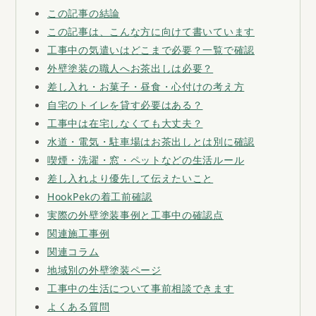
お問い合わせ
この記事の結論
この記事は、こんな方に向けて書いています
工事中の気遣いはどこまで必要？一覧で確認
外壁塗装の職人へお茶出しは必要？
差し入れ・お菓子・昼食・心付けの考え方
自宅のトイレを貸す必要はある？
工事中は在宅しなくても大丈夫？
水道・電気・駐車場はお茶出しとは別に確認
喫煙・洗濯・窓・ペットなどの生活ルール
差し入れより優先して伝えたいこと
HookPekの着工前確認
実際の外壁塗装事例と工事中の確認点
関連施工事例
関連コラム
地域別の外壁塗装ページ
工事中の生活について事前相談できます
よくある質問