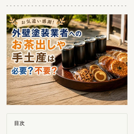
ABOUT
HookPekとは
WORKS
施工事例
NEWS
お知らせ
COLUMN
コラム
COMPANY
会社概要
目次