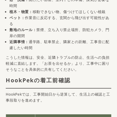
窓・洗濯：
開けたい部屋、室内干しの準備、換気が必要な
時間
植木・物置：
移動できない物、傷つけてほしくない植栽
ペット：
作業音に反応する、玄関から飛び出す可能性があ
る
敷地のルール：
禁煙、立ち入り禁止場所、防犯カメラ、門
扉の開閉
近隣事情：
通学路、駐車禁止、隣家との距離、工事音に配
慮したい時間
こうした情報は、安全、近隣トラブルの防止、生活への負担
軽減に直結します。「お茶を出せるか」より、工事中に困り
そうなことを具体的に共有してください。
HookPekの着工前確認
HookPekでは、工事開始日から逆算して、生活上の確認と工
事段取りを進めます。