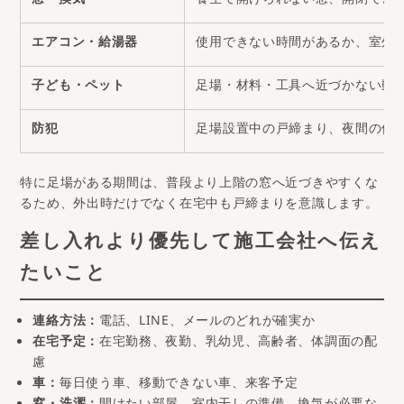
窓・換気
養生で開けられない窓、開閉でき
エアコン・給湯器
使用できない時間があるか、室外
子ども・ペット
足場・材料・工具へ近づかない動
防犯
足場設置中の戸締まり、夜間の侵
特に足場がある期間は、普段より上階の窓へ近づきやすくな
るため、外出時だけでなく在宅中も戸締まりを意識します。
差し入れより優先して施工会社へ伝え
たいこと
連絡方法：
電話、LINE、メールのどれが確実か
在宅予定：
在宅勤務、夜勤、乳幼児、高齢者、体調面の配
慮
車：
毎日使う車、移動できない車、来客予定